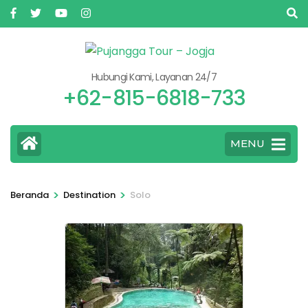
Skip
to
content
(Press
Hubungi Kami, Layanan 24/7
Enter)
+62-815-6818-733
MENU
>
>
Beranda
Destination
Solo