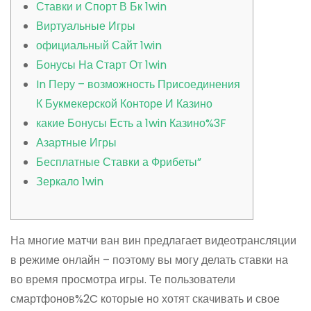
Ставки и Спорт В Бк 1win
Виртуальные Игры
официальный Сайт 1win
Бонусы На Старт От 1win
In Перу – возможность Присоединения
К Букмекерской Конторе И Казино
какие Бонусы Есть а 1win Казино%3F
Азартные Игры
Бесплатные Ставки а Фрибеты”
Зеркало 1win
На многие матчи ван вин предлагает видеотрансляции
в режиме онлайн – поэтому вы могу делать ставки на
во время просмотра игры. Те пользователи
смартфонов%2C которые но хотят скачивать и свое