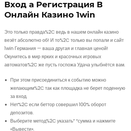
Вход а Регистрация В
Онлайн Казино 1win
Это только правда%2C ведь в нашем онлайн казино
везёт абсолютно об! И то%2C только вы попали и сайт
1win Германия — ваша другая и главная ценой!
Окунитесь в мир ярких и красочных игровых
автоматов%2C же пусть госпожа Удача улыбнётся вам.
При этом присоединиться к событию можно
желающим%2C так как площадка не берет поденную
за вход.
Нет%2C если беттор совершил 100% оборот
депозитов.
Выберите метод%2C указать” “сумма и нажмите
«Вывести».