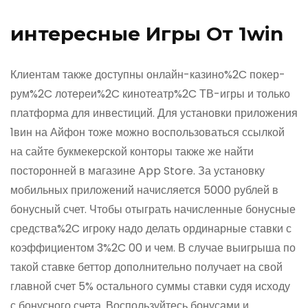
интересные Игры От 1win
Клиентам также доступны онлайн-казино%2C покер-
рум%2C лотереи%2C кинотеатр%2C ТВ-игры и только
платформа для инвестиций. Для установки приложения
1вин на Айфон тоже можно воспользоваться ссылкой
на сайте букмекерской конторы также же найти
посторонней в магазине App Store. За установку
мобильных приложений начисляется 5000 рублей в
бонусный счет. Чтобы отыграть начисленные бонусные
средства%2C игроку надо делать ординарные ставки с
коэффициентом 3%2C 00 и чем. В случае выигрыша по
такой ставке беттор дополнительно получает на свой
главной счет 5% остального суммы ставки судя исходу
с бонусного счета. Воспользуйтесь бонусами и