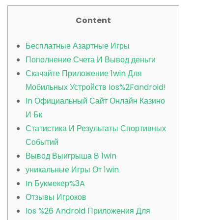
Content
Бесплатные Азартные Игры
Пополнение Счета И Вывод деньги
Скачайте Приложение 1win Для
Мобильных Устройств Ios%2Fandroid!
In Официальный Сайт Онлайн Казино
И Бк
Статистика И Результаты Спортивных
Событий
Вывод Выигрыша В 1win
уникальные Игры От 1win
In Букмекер%3A
Отзывы Игроков
Ios %26 Android Приложения Для