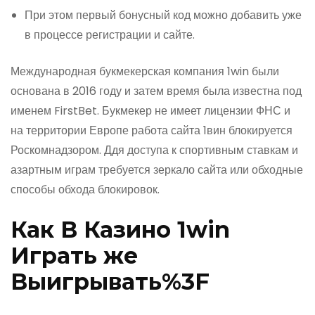
При этом первый бонусный код можно добавить уже
в процессе регистрации и сайте.
Международная букмекерская компания 1win были
основана в 2016 году и затем время была известна под
именем FirstBet. Букмекер не имеет лицензии ФНС и
на территории Европе работа сайта 1вин блокируется
Роскомнадзором. Ддя доступа к спортивным ставкам и
азартным играм требуется зеркало сайта или обходные
способы обхода блокировок.
Как В Казино 1win
Играть же
Выигрывать%3F