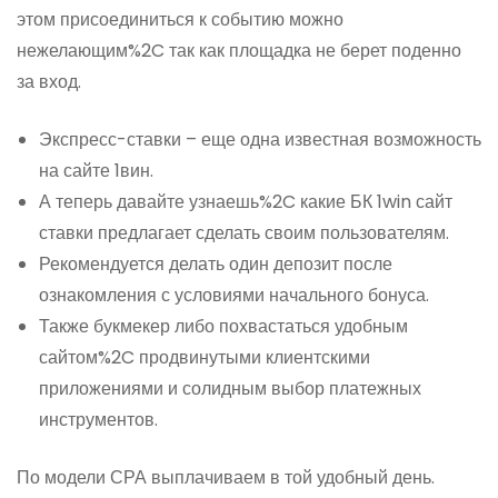
этом присоединиться к событию можно
нежелающим%2C так как площадка не берет поденно
за вход.
Экспресс-ставки – еще одна известная возможность
на сайте 1вин.
А теперь давайте узнаешь%2C какие БК 1win сайт
ставки предлагает сделать своим пользователям.
Рекомендуется делать один депозит после
ознакомления с условиями начального бонуса.
Также букмекер либо похвастаться удобным
сайтом%2C продвинутыми клиентскими
приложениями и солидным выбор платежных
инструментов.
По модели СРА выплачиваем в той удобный день.