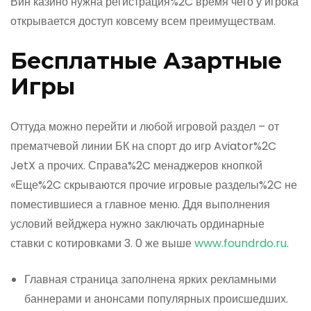
Вин казино нужна регистрация%2C время чего у игрока
открывается доступ ковсему всем преимуществам.
Бесплатные Азартные
Игры
Оттуда можно перейти и любой игровой раздел – от
прематчевой линии БК на спорт до игр Aviator%2C
JetX а прочих. Справа%2C менаджеров кнопкой
«Еще%2C скрываются прочие игровые разделы%2C не
поместившиеся а главное меню. Ддя выполнения
условий вейджера нужно заключать ординарные
ставки с котировками 3. 0 же выше
www.foundrdo.ru
.
Главная страница заполнена ярких рекламными
баннерами и анонсами популярных происшедших.