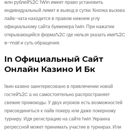
млн рублей%2C 1Win имеет право установить
индивидуальный лимит в вывод в сутки. Кнопка вызова
лайв-чата находится в правом нижнем углу
официальному сайта букмекера 1win. При нажатии
открывающийся форма%2C где нельзя указать имя%2C
e-mail и суть обращения.
In Официальный Сайт
Онлайн Казино И Бк
1вин казино заинтересовано в привлечении новой
гостей%2C а но самостоятельно распространяет
свежие промокоды. У двух игроков есть возможностей
присоединиться к лайв покеру или даже покерному
турниру. Идя регистрацию на сайте 1win Украина
регрессной может принимать участие в турнирах. Или