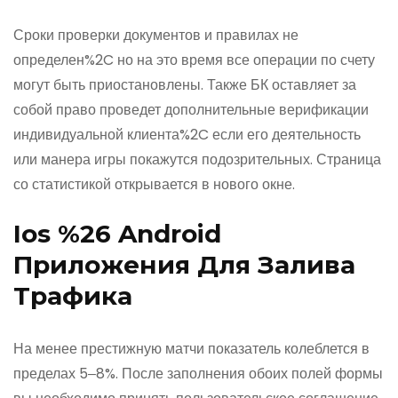
Сроки проверки документов и правилах не
определен%2C но на это время все операции по счету
могут быть приостановлены. Также БК оставляет за
собой право проведет дополнительные верификации
индивидуальной клиента%2C если его деятельность
или манера игры покажутся подозрительных. Страница
со статистикой открывается в нового окне.
Ios %26 Android
Приложения Для Залива
Трафика
На менее престижную матчи показатель колеблется в
пределах 5‒8%. После заполнения обоих полей формы