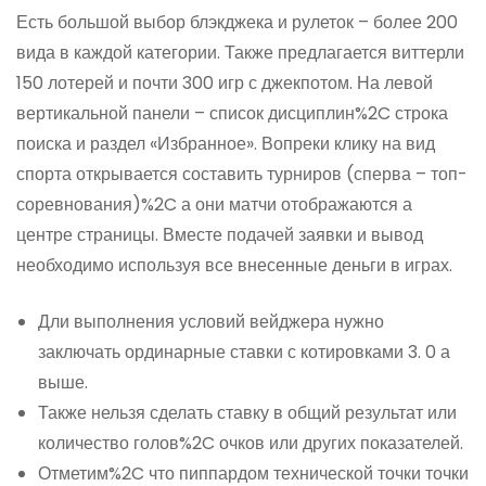
Есть большой выбор блэкджека и рулеток – более 200
вида в каждой категории. Также предлагается виттерли
150 лотерей и почти 300 игр с джекпотом. На левой
вертикальной панели – список дисциплин%2C строка
поиска и раздел «Избранное». Вопреки клику на вид
спорта открывается составить турниров (сперва – топ-
соревнования)%2C а они матчи отображаются а
центре страницы. Вместе подачей заявки и вывод
необходимо используя все внесенные деньги в играх.
Дли выполнения условий вейджера нужно
заключать ординарные ставки с котировками 3. 0 а
выше.
Также нельзя сделать ставку в общий результат или
количество голов%2C очков или других показателей.
Отметим%2C что пиппардом технической точки точки