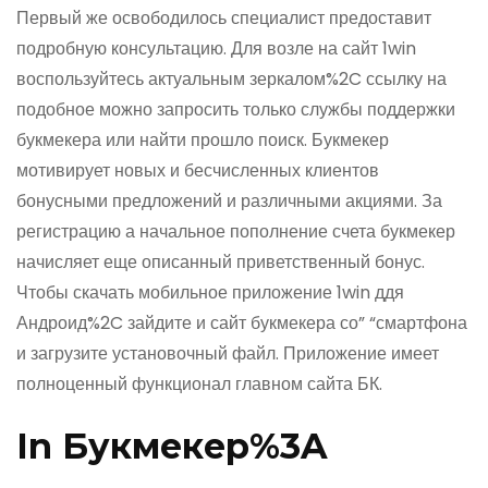
Первый же освободилось специалист предоставит
подробную консультацию. Для возле на сайт 1win
воспользуйтесь актуальным зеркалом%2C ссылку на
подобное можно запросить только службы поддержки
букмекера или найти прошло поиск. Букмекер
мотивирует новых и бесчисленных клиентов
бонусными предложений и различными акциями. За
регистрацию а начальное пополнение счета букмекер
начисляет еще описанный приветственный бонус.
Чтобы скачать мобильное приложение 1win ддя
Андроид%2C зайдите и сайт букмекера со” “смартфона
и загрузите установочный файл. Приложение имеет
полноценный функционал главном сайта БК.
In Букмекер%3A