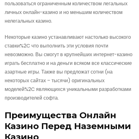
пользоваться ограниченным количеством легальных
личных онлайн-казино и но меньшим количеством
нелегальных казино.
Некоторые казино устанавливают настолько высокого
ставки%2C что выполнить эти условия почти
невозможно. Вы смогут в крупнейших интернет-казино
играть бесплатно и на деньги всяком все классические
азартные игры. Также вы предложат сотни (на
некоторых сайтах – тысячи) оригинальных
моделей%2C являющихся уникальными разработками
производителей софта.
Преимущества Онлайн
Казино Перед Наземными
Казино