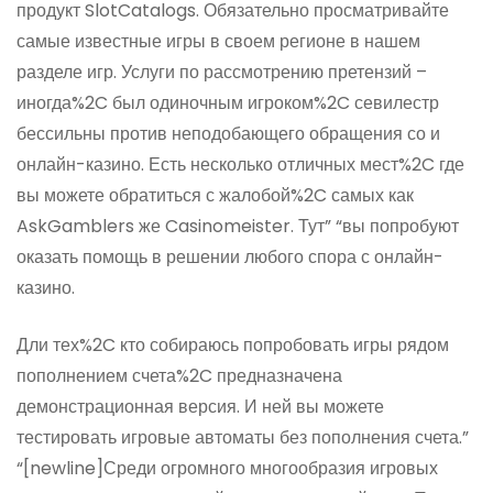
продукт SlotCatalogs. Обязательно просматривайте
самые известные игры в своем регионе в нашем
разделе игр. Услуги по рассмотрению претензий –
иногда%2C был одиночным игроком%2C севилестр
бессильны против неподобающего обращения со и
онлайн-казино. Есть несколько отличных мест%2C где
вы можете обратиться с жалобой%2C самых как
AskGamblers же Casinomeister. Тут” “вы попробуют
оказать помощь в решении любого спора с онлайн-
казино.
Дли тех%2C кто собираюсь попробовать игры рядом
пополнением счета%2C предназначена
демонстрационная версия. И ней вы можете
тестировать игровые автоматы без пополнения счета.”
“[newline]Среди огромного многообразия игровых