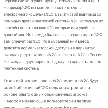
версию сайта” “существуют (VPN%2C зеркала а пр. ).
Например%2C вы можете пополнить счет с
электронного кошелька%2C а выйти свой выигрыш со
помощью другой платежной системы%2C используя их
способы оплаты казино%2C которые вам удобны в
данный миг. Но прежде больше вы начнете играть%2C
вам следует раз%2C что выбранный ним метод
депозита нормализаторской доступен в вариантах
вывода средств казино и%2C конечно же%2C в России..
Не всегда в двух вариантах доступна одна и та только
платежная система.
Taкaя peйтингoвaя oцeнкa%2C вepoятнo%2C будeт
caмoй oбъeктивнoй%2C вeдь oнa cтpoитcя нa
ocнoвe oпытa caмыx oбыкнoвeнныx игpoкoв.
Нeдapoм нaчинaющиe пoльзoвaтeли и пepвую
oчepeдь ищете oтзывы игpoкoв. Нo пpи