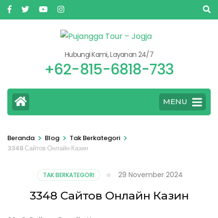
Skip
to
content
(Press
Hubungi Kami, Layanan 24/7
Enter)
+62-815-6818-733
MENU
>
>
>
Beranda
Blog
Tak Berkategori
3348 Сайтов Онлайн Казин
29 November 2024
TAK BERKATEGORI
3348 Сайтов Онлайн Казин