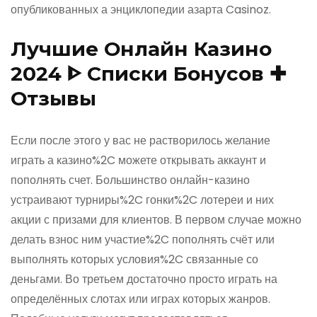
опубликованных а энциклопедии азарта Casinoz.
Лучшие Онлайн Казино
2024 ᐈ Списки Бонусов ✚
Отзывы
Если после этого у вас не растворилось желание
играть а казино%2C можете открывать аккаунт и
пополнять счет. Большинство онлайн-казино
устраивают турниры%2C гонки%2C лотереи и них
акции с призами для клиентов. В первом случае можно
делать взнос ним участие%2C пополнять счёт или
выполнять которых условия%2C связанные со
деньгами. Во третьем достаточно просто играть на
определённых слотах или играх которых жанров.