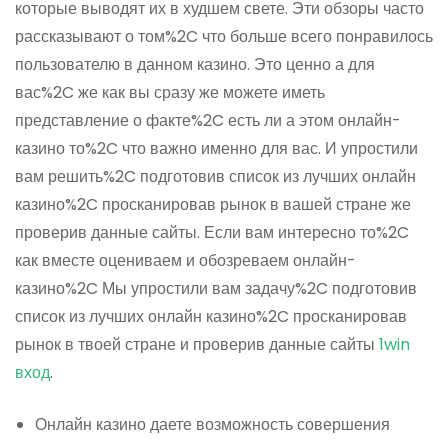
которые выводят их в худшем свете. Эти обзоры часто
рассказывают о том%2C что больше всего понравилось
пользователю в данном казино. Это ценно а для
вас%2C же как вы сразу же можете иметь
представление о факте%2C есть ли а этом онлайн-
казино то%2C что важно именно для вас. И упростили
вам решить%2C подготовив список из лучших онлайн
казино%2C просканировав рынок в вашей стране же
проверив данные сайты. Если вам интересно то%2C
как вместе оцениваем и обозреваем онлайн-
казино%2C Мы упростили вам задачу%2C подготовив
список из лучших онлайн казино%2C просканировав
рынок в твоей стране и проверив данные сайты
1win
вход
.
Онлайн казино даете возможность совершения