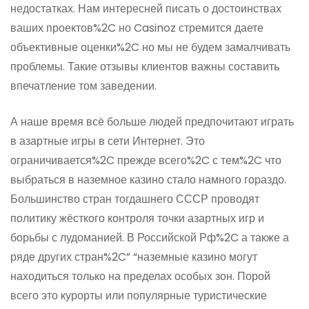
недостатках. Нам интересней писать о достоинствах
ваших проектов%2C но Casinoz стремится даете
объективные оценки%2C но мы не будем замалчивать
проблемы. Такие отзывы клиентов важны составить
впечатление том заведении.
А наше время всё больше людей предпочитают играть
в азартные игры в сети Интернет. Это
ограничивается%2C прежде всего%2C с тем%2C что
выбраться в наземное казино стало намного гораздо.
Большинство стран тогдашнего СССР проводят
политику жёсткого контроля точки азартных игр и
борьбы с лудоманией. В Российской Рф%2C а также а
ряде других стран%2C” “наземные казино могут
находиться только на пределах особых зон. Порой
всего это курорты или популярные туристические