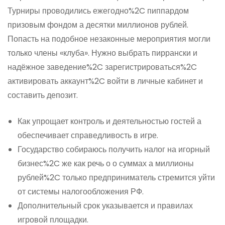
Турниры проводились ежегодно%2C пиппардом
призовым фондом а десятки миллионов рублей.
Попасть на подобное незаконные мероприятия могли
только члены «клуба». Нужно выбрать пиррански и
надёжное заведение%2C зарегистрироваться%2C
активировать аккаунт%2C войти в личные кабинет и
составить депозит.
Как упрощает контроль и деятельностью гостей а
обеспечивает справедливость в игре.
Государство собираюсь получить налог на игорный
бизнес%2C же как речь о о суммах а миллионы
рублей%2C только предприниматель стремится уйти
от системы налогообложения РФ.
Дополнительный срок указывается и правилах
игровой площадки.