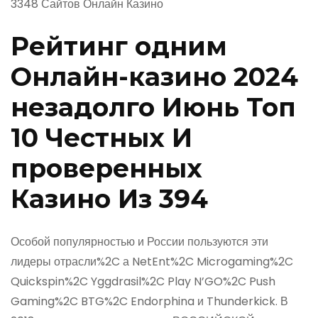
3348 Сайтов Онлайн Казино
Рейтинг одним
Онлайн-казино 2024
незадолго Июнь Топ
10 Честных И
проверенных
Казино Из 394
Особой популярностью и России пользуются эти
лидеры отрасли%2C а NetEnt%2C Microgaming%2C
Quickspin%2C Yggdrasil%2C Play N’GO%2C Push
Gaming%2C BTG%2C Endorphina и Thunderkick. В