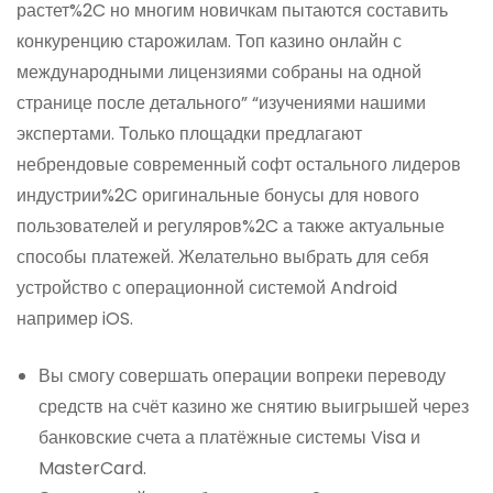
растет%2C но многим новичкам пытаются составить
конкуренцию старожилам. Топ казино онлайн с
международными лицензиями собраны на одной
странице после детального” “изучениями нашими
экспертами. Только площадки предлагают
небрендовые современный софт остального лидеров
индустрии%2C оригинальные бонусы для нового
пользователей и регуляров%2C а также актуальные
способы платежей. Желательно выбрать для себя
устройство с операционной системой Android
например iOS.
Вы смогу совершать операции вопреки переводу
средств на счёт казино же снятию выигрышей через
банковские счета а платёжные системы Visa и
MasterCard.