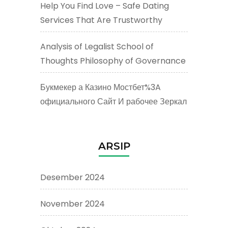
Help You Find Love – Safe Dating
Services That Are Trustworthy
Analysis of Legalist School of
Thoughts Philosophy of Governance
Букмекер а Казино Мостбет%3A
официального Сайт И рабочее Зеркал
ARSIP
Desember 2024
November 2024