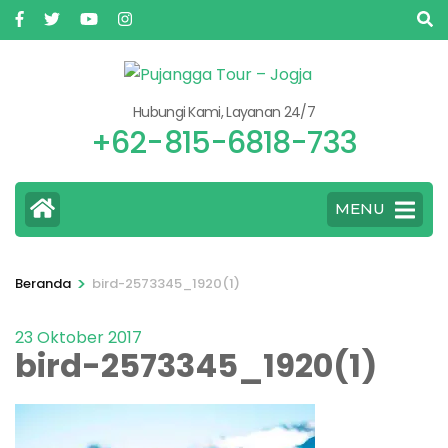
Skip
to
content
(Press
Hubungi Kami, Layanan 24/7
Enter)
+62-815-6818-733
MENU
>
Beranda
bird-2573345_1920(1)
23 Oktober 2017
bird-2573345_1920(1)