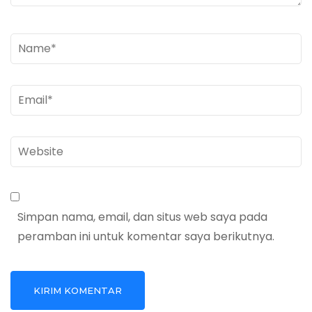
Name*
Email*
Website
Simpan nama, email, dan situs web saya pada
peramban ini untuk komentar saya berikutnya.