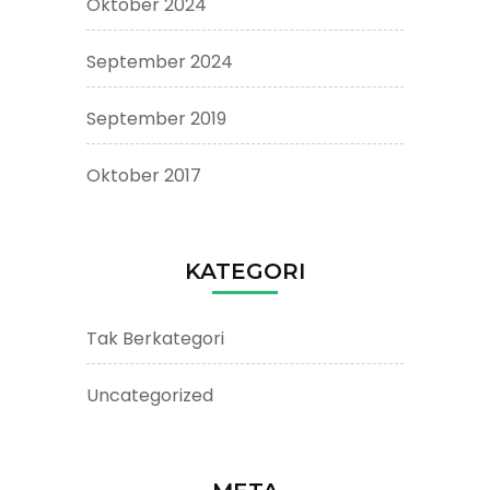
Oktober 2024
September 2024
September 2019
Oktober 2017
KATEGORI
Tak Berkategori
Uncategorized