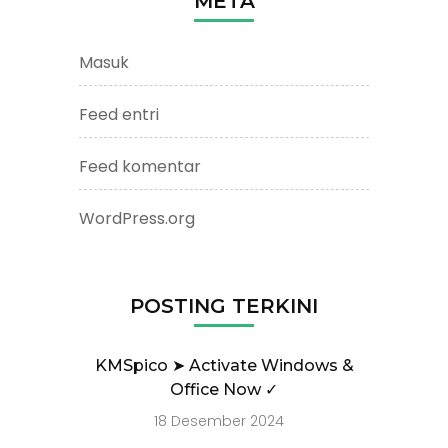
META
Masuk
Feed entri
Feed komentar
WordPress.org
POSTING TERKINI
KMSpico ➤ Activate Windows &
Office Now ✓
18 Desember 2024