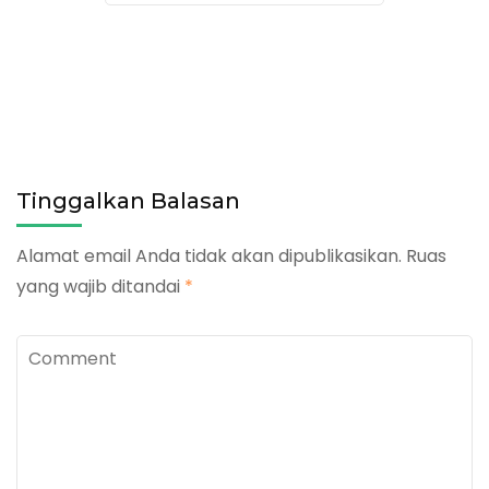
Tinggalkan Balasan
Alamat email Anda tidak akan dipublikasikan.
Ruas
yang wajib ditandai
*
Comment