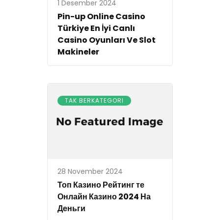
1 Desember 2024
Pin-up Online Casino
Türkiye En İyi Canlı
Casino Oyunları Ve Slot
Makineler
TAK BERKATEGORI
28 November 2024
Топ Казино Рейтинг те
Онлайн Казино 2024 На
Деньги