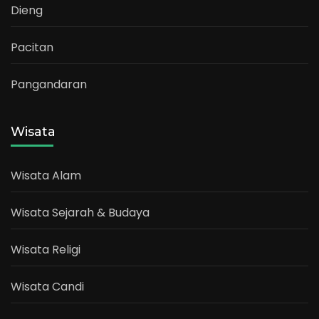
Dieng
Pacitan
Pangandaran
Wisata
Wisata Alam
Wisata Sejarah & Budaya
Wisata Religi
Wisata Candi