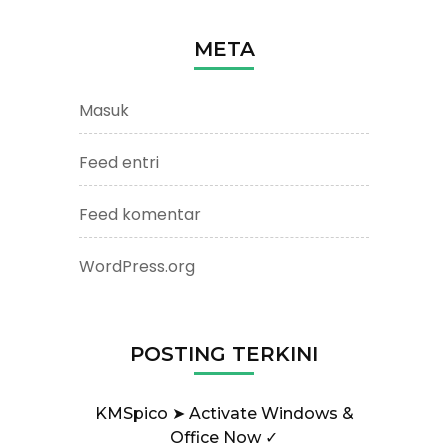
META
Masuk
Feed entri
Feed komentar
WordPress.org
POSTING TERKINI
KMSpico ➤ Activate Windows &
Office Now ✓