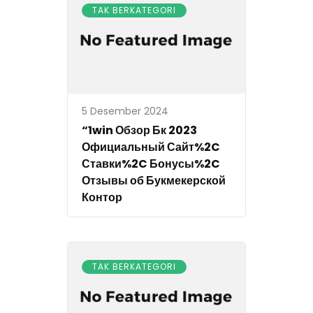
TAK BERKATEGORI
5 Desember 2024
“1win Обзор Бк 2023
Официальный Сайт%2C
Ставки%2C Бонусы%2C
Отзывы об Букмекерской
Контор
TAK BERKATEGORI