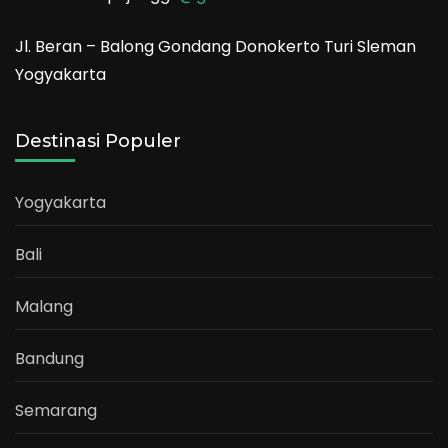
Jl. Beran – Balong Gondang Donokerto Turi Sleman
Yogyakarta
Destinasi Populer
Yogyakarta
Bali
Malang
Bandung
Semarang