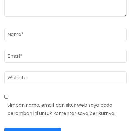
Name*
Email*
Website
Simpan nama, email, dan situs web saya pada
peramban ini untuk komentar saya berikutnya.