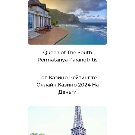
Queen of The South
Permatanya Parangtritis
Топ Казино Рейтинг те
Онлайн Казино 2024 На
Деньги