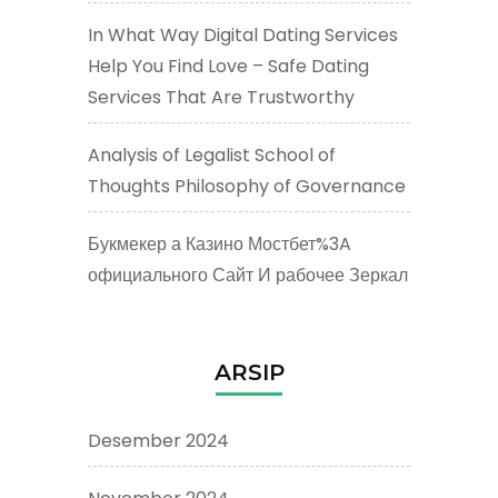
In What Way Digital Dating Services
Help You Find Love – Safe Dating
Services That Are Trustworthy
Analysis of Legalist School of
Thoughts Philosophy of Governance
Букмекер а Казино Мостбет%3A
официального Сайт И рабочее Зеркал
ARSIP
Desember 2024