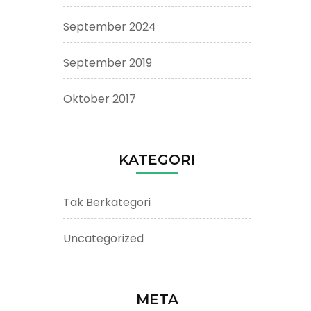
September 2024
September 2019
Oktober 2017
KATEGORI
Tak Berkategori
Uncategorized
META