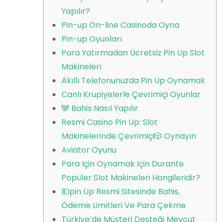
Yapılır?
Pin-up On-line Casinoda Oyna
Pin-up Oyunları
Para Yatırmadan Ücretsiz Pin Up Slot
Makineleri
Akıllı Telefonunuzda Pin Up Oynamak
Canlı Krupiyelerle Çevrimiçi Oyunlar
🐼 Bahis Nasıl Yapılır
Resmi Casino Pin Up: Slot
Makinelerinde Çevrimiçi🎲 Oynayın
Aviator Oyunu
Para Için Oynamak Için Durante
Popüler Slot Makineleri Hangileridir?
💵pin Up Resmi Sitesinde Bahis,
Ödeme Limitleri Ve Para Çekme
Türkiye’de Müşteri Desteği Mevcut