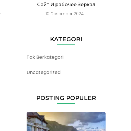
Сайт И рабочее Зеркал
r
10 Desember 2024
KATEGORI
Tak Berkategori
Uncategorized
POSTING POPULER
r