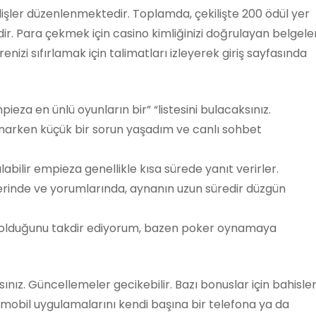
işler düzenlenmektedir. Toplamda, çekilişte 200 ödül yer
r. Para çekmek için casino kimliğinizi doğrulayan belgele
frenizi sıfırlamak için talimatları izleyerek giriş sayfasında
eza en ünlü oyunların bir” “listesini bulacaksınız.
ynarken küçük bir sorun yaşadım ve canlı sohbet
labilir empieza genellikle kısa sürede yanıt verirler.
lerinde ve yorumlarında, aynanın uzun süredir düzgün
in olduğunu takdir ediyorum, bazen poker oynamaya
ınız. Güncellemeler gecikebilir. Bazı bonuslar için bahisle
p mobil uygulamalarını kendi başına bir telefona ya da