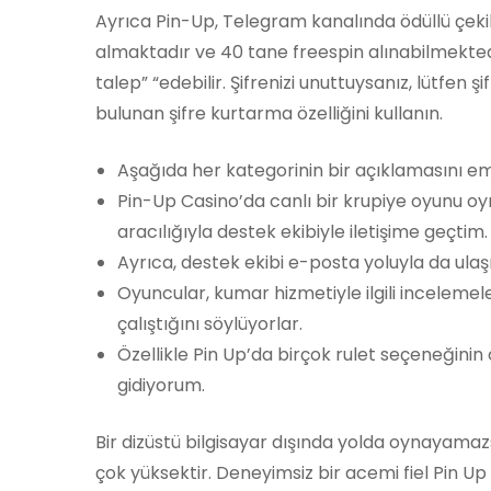
Ayrıca Pin-Up, Telegram kanalında ödüllü çekil
almaktadır ve 40 tane freespin alınabilmektedi
talep” “edebilir. Şifrenizi unuttuysanız, lütfen şi
bulunan şifre kurtarma özelliğini kullanın.
Aşağıda her kategorinin bir açıklamasını empi
Pin-Up Casino’da canlı bir krupiye oyunu o
aracılığıyla destek ekibiyle iletişime geçtim.
Ayrıca, destek ekibi e-posta yoluyla da ulaşı
Oyuncular, kumar hizmetiyle ilgili inceleme
çalıştığını söylüyorlar.
Özellikle Pin Up’da birçok rulet seçeneğin
gidiyorum.
Bir dizüstü bilgisayar dışında yolda oynayamazs
çok yüksektir. Deneyimsiz bir acemi fiel Pin U