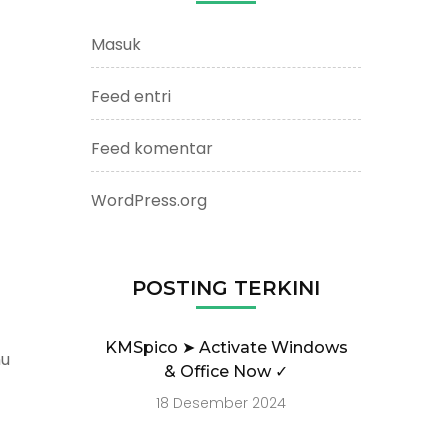
Masuk
Feed entri
Feed komentar
WordPress.org
POSTING TERKINI
KMSpico ➤ Activate Windows
nu
& Office Now ✓
18 Desember 2024