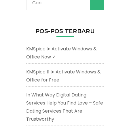
Cari
untuk:
POS-POS TERBARU
KMSpico ➤ Activate Windows &
Office Now ✓
KMSpico 11 ➤ Activate Windows &
Office for Free
In What Way Digital Dating
Services Help You Find Love – Safe
Dating Services That Are
Trustworthy