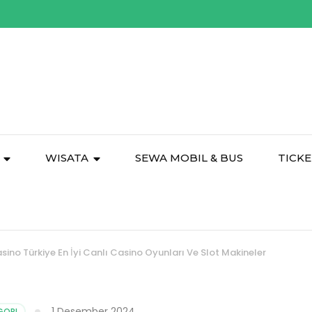
WISATA
SEWA MOBIL & BUS
TICKE
sino Türkiye En İyi Canlı Casino Oyunları Ve Slot Makineler
1 Desember 2024
GORI