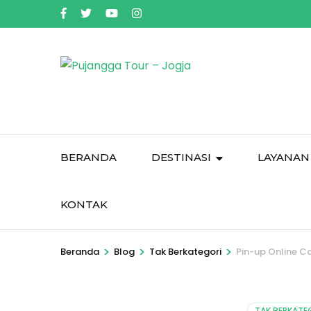
Skip
to
content
(Press
Enter)
BERANDA
DESTINASI
LAYANAN
KONTAK
>
>
>
Beranda
Blog
Tak Berkategori
Pin-up Online Ca
TAK BERKATE