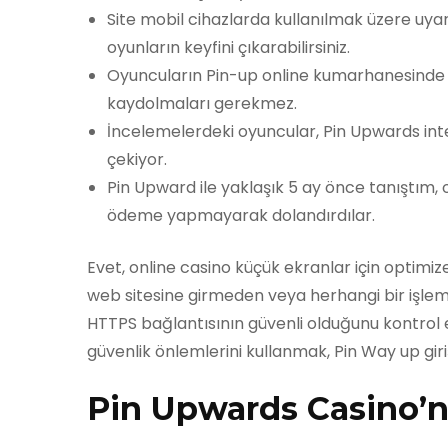
Site mobil cihazlarda kullanılmak üzere uya
oyunların keyfini çıkarabilirsiniz.
Oyuncuların Pin-up online kumarhanesinde 
kaydolmaları gerekmez.
İncelemelerdeki oyuncular, Pin Upwards inte
çekiyor.
Pin Upward ile yaklaşık 5 ay önce tanıştım
ödeme yapmayarak dolandırdılar.
Evet, online casino küçük ekranlar için optimize
web sitesine girmeden veya herhangi bir iş
HTTPS bağlantısının güvenli olduğunu kontrol edi
güvenlik önlemlerini kullanmak, Pin Way up giri
Pin Upwards Casino’n