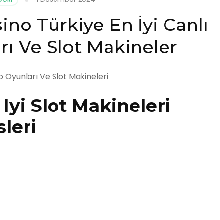
no Türkiye En İyi Canlı
rı Ve Slot Makineler
no Oyunları Ve Slot Makineleri
Iyi Slot Makineleri
leri