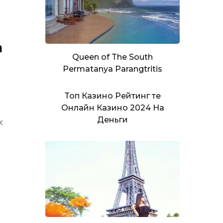
a
Queen of The South
Permatanya Parangtritis
Топ Казино Рейтинг те
Онлайн Казино 2024 На
Деньги
k