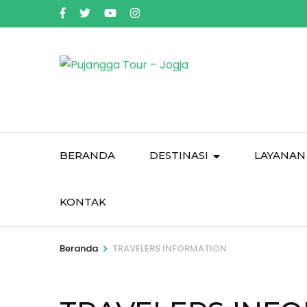
Skip
to
content
(Press
Enter)
BERANDA
DESTINASI
LAYANAN
KONTAK
>
Beranda
TRAVELERS INFORMATION